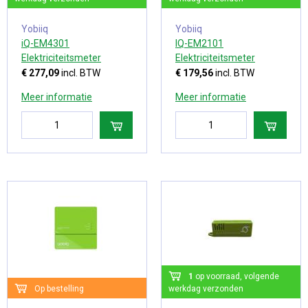
Yobiiq
Yobiiq
iQ-EM4301
IQ-EM2101
Elektriciteitsmeter
Elektriciteitsmeter
€ 277,09
incl. BTW
€ 179,56
incl. BTW
Meer informatie
Meer informatie
1
op voorraad, volgende
Op bestelling
werkdag verzonden