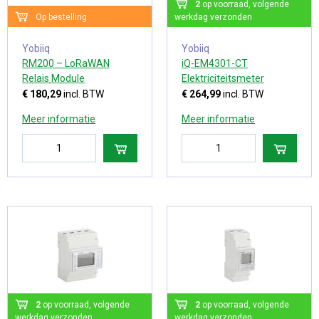
2
op voorraad, volgende
Op bestelling
werkdag verzonden
Yobiiq
Yobiiq
RM200 – LoRaWAN
iQ-EM4301-CT
Relais Module
Elektriciteitsmeter
€ 180,29
incl. BTW
€ 264,99
incl. BTW
Meer informatie
Meer informatie
2
op voorraad, volgende
2
op voorraad, volgende
werkdag verzonden
werkdag verzonden