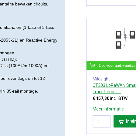
ntal te bewaken circuits.
oomkanalen (1-fase of 3-fase
62053-21) en Reactive Energy
ermogen
eit (THD);
e CT's (100A t/m 1000A) en
2
op voorraad, vandaa
voor eventlogs en tot 12
Milesight
CT303 LoRaWAN Smart
IN 35-rail montage.
Transformer ...
€ 157,30
incl. BTW
Meer informatie
In w