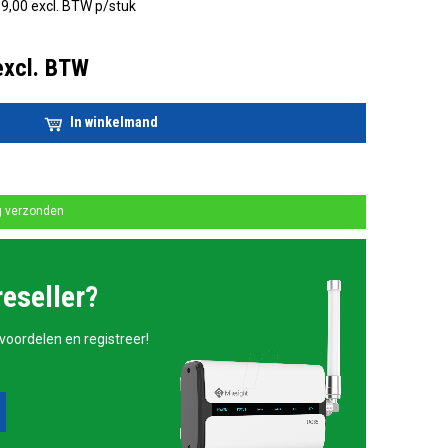
9,00 excl. BTW p/stuk
excl. BTW
In winkelmand
g verzonden
reseller?
 voordelen en registreer!