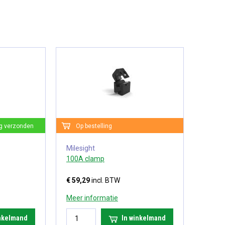
g verzonden
Op bestelling
Milesight
100A clamp
€ 59,29
incl. BTW
Meer informatie
inkelmand
In winkelmand