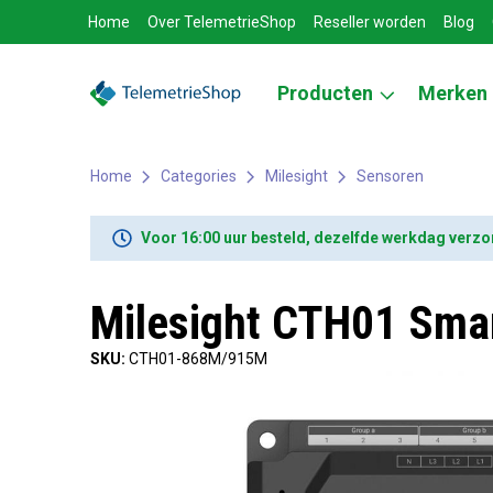
Home
Over TelemetrieShop
Reseller worden
Blog
Producten
Merken
Home
Categories
Milesight
Sensoren
Voor 16:00 uur besteld, dezelfde werkdag verz
Milesight CTH01 Sma
SKU:
CTH01-868M/915M