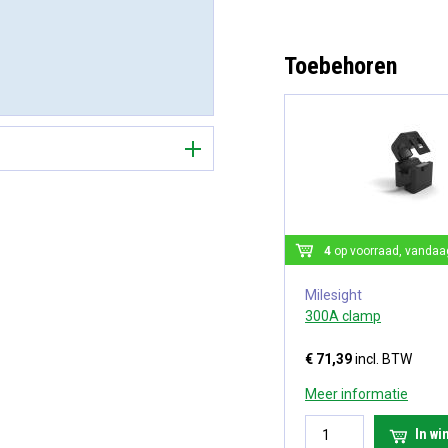
Toebehoren
4
op voorraad, vandaa
Milesight
300A clamp
€ 71,39
incl. BTW
Meer informatie
In w