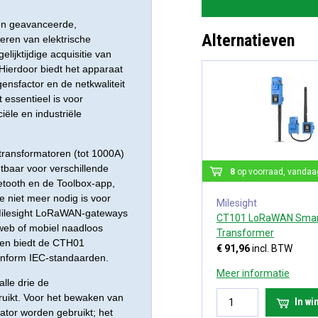
en geavanceerde,
Alternatieven
eren van elektrische
jktijdige acquisitie van
Hierdoor biedt het apparaat
ensfactor en de netkwaliteit
essentieel is voor
ële en industriële
transformatoren (tot 1000A)
etbaar voor verschillende
8
op voorraad, vandaa
uetooth en de Toolbox-app,
e niet meer nodig is voor
Milesight
 Milesight LoRaWAN-gateways
CT101 LoRaWAN Smart
 web of mobiel naadloos
Transformer
oren biedt de CTH01
€ 91,96
incl. BTW
onform IEC-standaarden.
Meer informatie
lle drie de
ruikt. Voor het bewaken van
In w
ator worden gebruikt; het