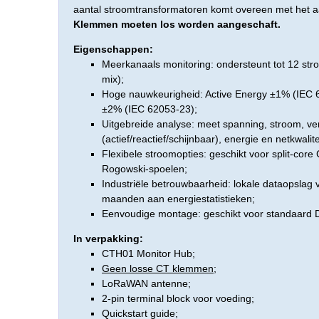
aantal stroomtransformatoren komt overeen met het aa
Klemmen moeten los worden aangeschaft.
Eigenschappen:
Meerkanaals monitoring: ondersteunt tot 12 str
mix);
Hoge nauwkeurigheid: Active Energy ±1% (IEC 
±2% (IEC 62053-23);
Uitgebreide analyse: meet spanning, stroom, v
(actief/reactief/schijnbaar), energie en netkwalit
Flexibele stroomopties: geschikt voor split-cor
Rogowski-spoelen;
Industriële betrouwbaarheid: lokale dataopslag 
maanden aan energiestatistieken;
Eenvoudige montage: geschikt voor standaard D
In verpakking:
CTH01 Monitor Hub;
Geen losse CT klemmen
;
LoRaWAN antenne;
2-pin terminal block voor voeding;
Quickstart guide;