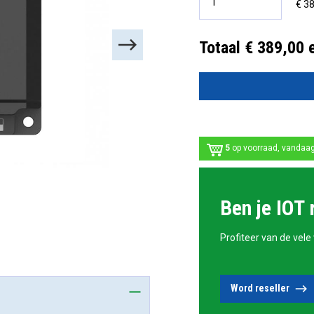
€ 38
Totaal € 389,00 
5
op voorraad, vandaa
Ben je IOT 
Profiteer van de vele
Word reseller