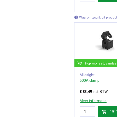
Waarom zou ik dit product
9
op voorraad, vandaa
Milesight
500A clamp
€ 83,49
incl. BTW
Meer informatie
In w