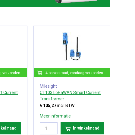
g verzonden
4
op voorraad, vandaag verzonden
Milesight
 Current
CT103 LoRaWAN Smart Current
Transformer
€ 105,27
incl. BTW
Meer informatie
inkelmand
In winkelmand