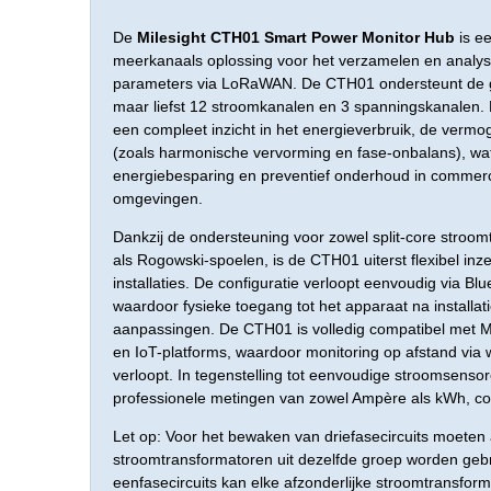
De
Milesight CTH01 Smart Power Monitor Hub
is e
meerkanaals oplossing voor het verzamelen en analys
parameters via LoRaWAN. De CTH01 ondersteunt de geli
maar liefst 12 stroomkanalen en 3 spanningskanalen. 
een compleet inzicht in het energieverbruik, de vermog
(zoals harmonische vervorming en fase-onbalans), wat 
energiebesparing en preventief onderhoud in commerci
omgevingen.
Dankzij de ondersteuning voor zowel split-core stroom
als Rogowski-spoelen, is de CTH01 uiterst flexibel inz
installaties. De configuratie verloopt eenvoudig via Bl
waardoor fysieke toegang tot het apparaat na installati
aanpassingen. De CTH01 is volledig compatibel met
en IoT-platforms, waardoor monitoring op afstand via
verloopt. In tegenstelling tot eenvoudige stroomsens
professionele metingen van zowel Ampère als kWh, c
Let op: Voor het bewaken van driefasecircuits moeten a
stroomtransformatoren uit dezelfde groep worden geb
eenfasecircuits kan elke afzonderlijke stroomtransform