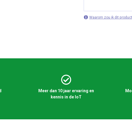
Waarom zou ik dit product
d
Meer dan 10 jaar ervaring en
Mog
kennis in de IoT