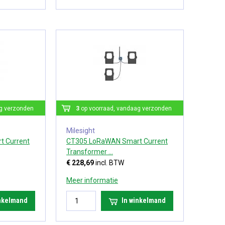
g verzonden
3
op voorraad, vandaag verzonden
Milesight
 Current
CT305 LoRaWAN Smart Current
Transformer ...
€ 228,69
incl. BTW
Meer informatie
inkelmand
In winkelmand