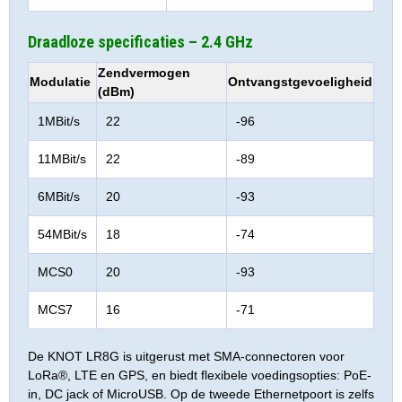
Draadloze specificaties – 2.4 GHz
Zendvermogen
Modulatie
Ontvangstgevoeligheid
(dBm)
1MBit/s
22
-96
11MBit/s
22
-89
6MBit/s
20
-93
54MBit/s
18
-74
MCS0
20
-93
MCS7
16
-71
De KNOT LR8G is uitgerust met SMA-connectoren voor
LoRa®, LTE en GPS, en biedt flexibele voedingsopties: PoE-
in, DC jack of MicroUSB. Op de tweede Ethernetpoort is zelfs