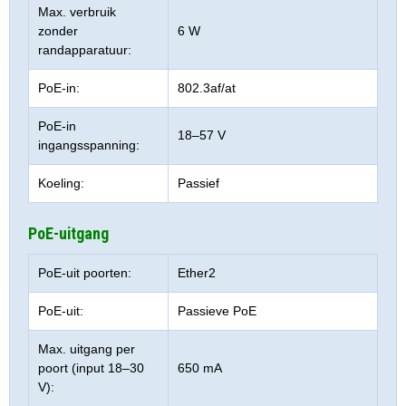
Max. verbruik
zonder
6 W
randapparatuur:
PoE-in:
802.3af/at
PoE-in
18–57 V
ingangsspanning:
Koeling:
Passief
PoE-uitgang
PoE-uit poorten:
Ether2
PoE-uit:
Passieve PoE
Max. uitgang per
poort (input 18–30
650 mA
V):