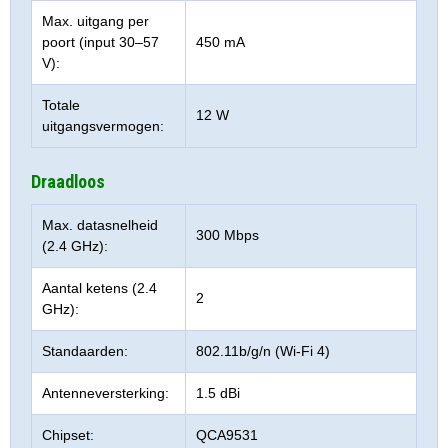
Max. uitgang per
poort (input 30–57
450 mA
V):
Totale
12 W
uitgangsvermogen:
Draadloos
Max. datasnelheid
300 Mbps
(2.4 GHz):
Aantal ketens (2.4
2
GHz):
Standaarden:
802.11b/g/n (Wi-Fi 4)
Antenneversterking:
1.5 dBi
Chipset:
QCA9531