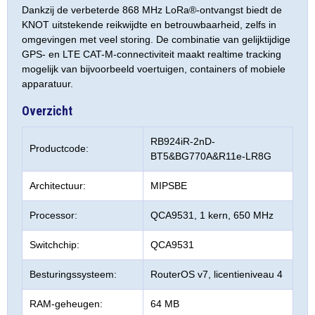
Dankzij de verbeterde 868 MHz LoRa®-ontvangst biedt de
KNOT uitstekende reikwijdte en betrouwbaarheid, zelfs in
omgevingen met veel storing. De combinatie van gelijktijdige
GPS- en LTE CAT-M-connectiviteit maakt realtime tracking
mogelijk van bijvoorbeeld voertuigen, containers of mobiele
apparatuur.
Overzicht
RB924iR-2nD-
Productcode:
BT5&BG770A&R11e-LR8G
Architectuur:
MIPSBE
Processor:
QCA9531, 1 kern, 650 MHz
Switchchip:
QCA9531
Besturingssysteem:
RouterOS v7, licentieniveau 4
RAM-geheugen:
64 MB