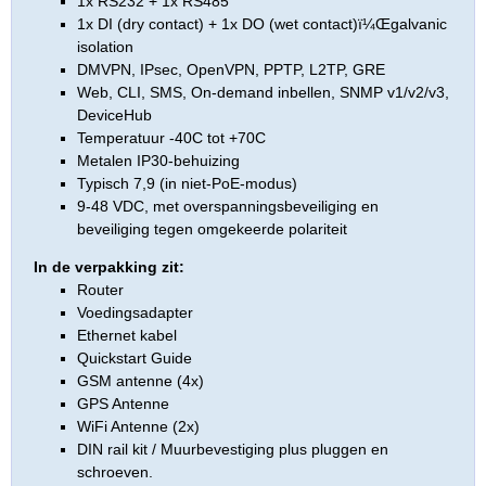
1x RS232 + 1x RS485
1x DI (dry contact) + 1x DO (wet contact)ï¼Œgalvanic
isolation
DMVPN, IPsec, OpenVPN, PPTP, L2TP, GRE
Web, CLI, SMS, On-demand inbellen, SNMP v1/v2/v3,
DeviceHub
Temperatuur -40C tot +70C
Metalen IP30-behuizing
Typisch 7,9 (in niet-PoE-modus)
9-48 VDC, met overspanningsbeveiliging en
beveiliging tegen omgekeerde polariteit
In de verpakking zit:
Router
Voedingsadapter
Ethernet kabel
Quickstart Guide
GSM antenne (4x)
GPS Antenne
WiFi Antenne (2x)
DIN rail kit / Muurbevestiging plus pluggen en
schroeven.