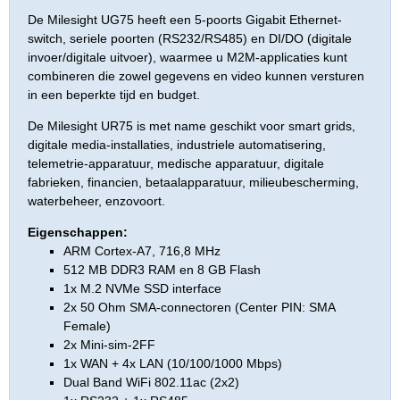
De Milesight UG75 heeft een 5-poorts Gigabit Ethernet-
switch, seriele poorten (RS232/RS485) en DI/DO (digitale
invoer/digitale uitvoer), waarmee u M2M-applicaties kunt
combineren die zowel gegevens en video kunnen versturen
in een beperkte tijd en budget.
De Milesight UR75 is met name geschikt voor smart grids,
digitale media-installaties, industriele automatisering,
telemetrie-apparatuur, medische apparatuur, digitale
fabrieken, financien, betaalapparatuur, milieubescherming,
waterbeheer, enzovoort.
Eigenschappen:
ARM Cortex-A7, 716,8 MHz
512 MB DDR3 RAM en 8 GB Flash
1x M.2 NVMe SSD interface
2x 50 Ohm SMA-connectoren (Center PIN: SMA
Female)
2x Mini-sim-2FF
1x WAN + 4x LAN (10/100/1000 Mbps)
Dual Band WiFi 802.11ac (2x2)