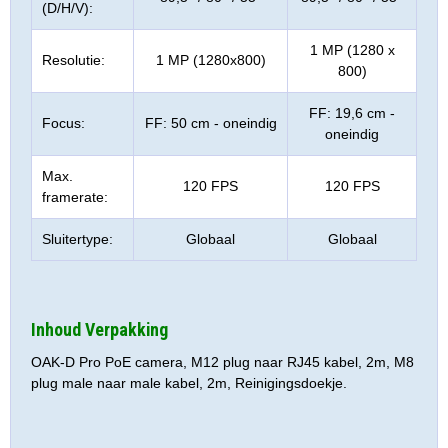
(D/H/V):
1 MP (1280 x
Resolutie:
1 MP (1280x800)
800)
FF: 19,6 cm -
Focus:
FF: 50 cm - oneindig
oneindig
Max.
120 FPS
120 FPS
framerate:
Sluitertype:
Globaal
Globaal
Inhoud Verpakking
OAK-D Pro PoE camera, M12 plug naar RJ45 kabel, 2m, M8
plug male naar male kabel, 2m, Reinigingsdoekje.