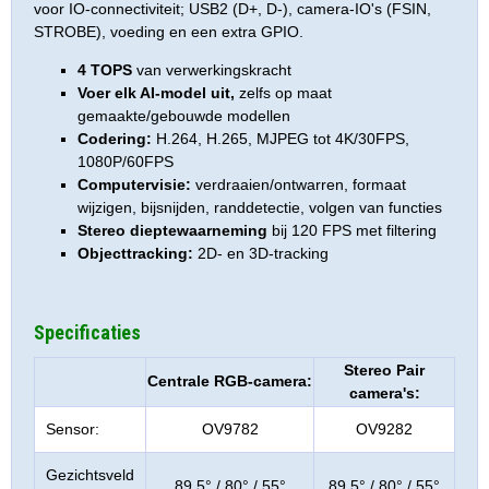
voor IO-connectiviteit; USB2 (D+, D-), camera-IO's (FSIN,
STROBE), voeding en een extra GPIO.
4 TOPS
van verwerkingskracht
Voer elk AI-model uit,
zelfs op maat
gemaakte/gebouwde modellen
Codering:
H.264, H.265, MJPEG tot 4K/30FPS,
1080P/60FPS
Computervisie:
verdraaien/ontwarren, formaat
wijzigen, bijsnijden, randdetectie, volgen van functies
Stereo dieptewaarneming
bij 120 FPS met filtering
Objecttracking:
2D- en 3D-tracking
Specificaties
Stereo Pair
Centrale RGB-camera:
camera's:
Sensor:
OV9782
OV9282
Gezichtsveld
89,5° / 80° / 55°
89,5° / 80° / 55°