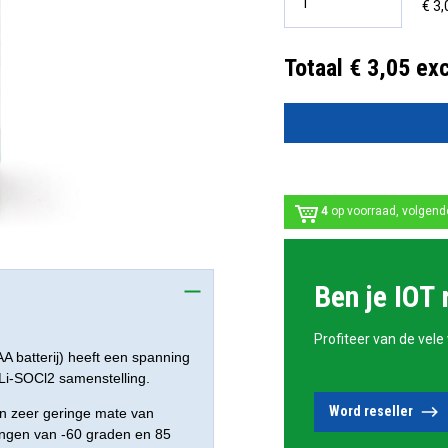
€ 3,
Totaal € 3,05 ex
4
op voorraad, volgen
Ben je IOT 
Profiteer van de vele
A batterij) heeft een spanning
 Li-SOCl2 samenstelling.
Word reseller
een zeer geringe mate van
vingen van -60 graden en 85