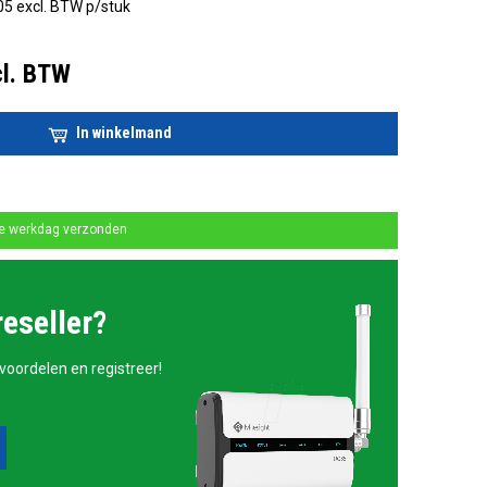
05 excl. BTW p/stuk
cl. BTW
In winkelmand
de werkdag verzonden
reseller?
 voordelen en registreer!