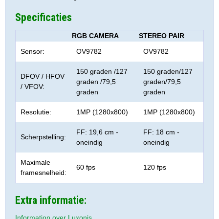
Specificaties
RGB CAMERA
STEREO PAIR
Sensor:
OV9782
OV9782
150 graden /127
150 graden/127
DFOV / HFOV
graden /79,5
graden/79,5
/ VFOV:
graden
graden
Resolutie:
1MP (1280x800)
1MP (1280x800)
FF: 19,6 cm -
FF: 18 cm -
Scherpstelling:
oneindig
oneindig
Maximale
60 fps
120 fps
framesnelheid:
Extra informatie:
Information over Luxonis