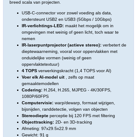
breed scala van projecten.
USB-C-connector voor zowel voeding als data,
ondersteunt USB2 en USB3 (5Gbps / 10Gbps)
IR-verlichtings-LED:
maakt het mogelijk om in
omgevingen met weinig of geen licht, toch waar te
nemen
IR-laserpuntprojector (actieve stereo):
verbetert de
dieptewaarneming, vooral voor oppervlakken met
onduidelijke vormen (weinig of geen
oppervlaktetextuur)
4 TOPS
verwerkingskracht (1,4 TOPS voor AI)
Voer elk AI-model uit
, zelfs op maat
gemaaktemodellen
Codering:
H.264, H.265, MJPEG - 4K/30FPS,
1080P/60FPS
Computervisie:
warp/dewarp, formaat wijzigen,
bijsnijden, randdetectie, volgen van objecten
Stereodiepte
perceptie bij 120 FPS met filtering
Objecttracking:
2D- en 3D-tracking
Afmeting: 97x29.5x22.9 mm
Gewicht: 91 g