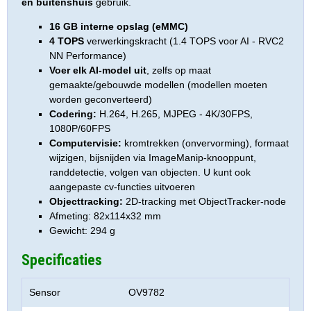
en buitenshuis
gebruik.
16 GB interne opslag (eMMC)
4 TOPS
verwerkingskracht (1.4 TOPS voor AI - RVC2
NN Performance)
Voer elk AI-model uit
, zelfs op maat
gemaakte/gebouwde modellen (modellen moeten
worden geconverteerd)
Codering:
H.264, H.265, MJPEG - 4K/30FPS,
1080P/60FPS
Computervisie:
kromtrekken (onvervorming), formaat
wijzigen, bijsnijden via ImageManip-knooppunt,
randdetectie, volgen van objecten. U kunt ook
aangepaste cv-functies uitvoeren
Objecttracking:
2D-tracking met ObjectTracker-node
Afmeting: 82x114x32 mm
Gewicht: 294 g
Specificaties
Sensor
OV9782