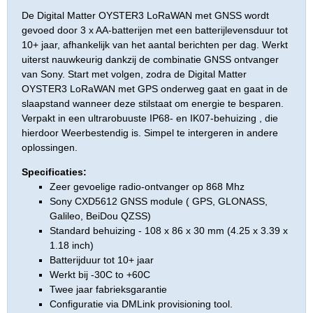
De Digital Matter OYSTER3 LoRaWAN met GNSS wordt
gevoed door 3 x AA-batterijen met een batterijlevensduur tot
10+ jaar, afhankelijk van het aantal berichten per dag. Werkt
uiterst nauwkeurig dankzij de combinatie GNSS ontvanger
van Sony. Start met volgen, zodra de Digital Matter
OYSTER3 LoRaWAN met GPS onderweg gaat en gaat in de
slaapstand wanneer deze stilstaat om energie te besparen.
Verpakt in een ultrarobuuste IP68- en IK07-behuizing , die
hierdoor Weerbestendig is. Simpel te intergeren in andere
oplossingen.
Specificaties:
Zeer gevoelige radio-ontvanger op 868 Mhz
Sony CXD5612 GNSS module ( GPS, GLONASS,
Galileo, BeiDou QZSS)
Standard behuizing - 108 x 86 x 30 mm (4.25 x 3.39 x
1.18 inch)
Batterijduur tot 10+ jaar
Werkt bij -30C to +60C
Twee jaar fabrieksgarantie
Configuratie via DMLink provisioning tool.