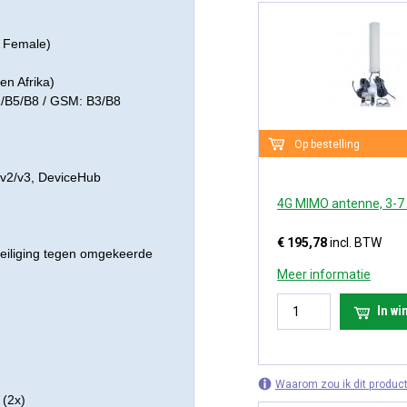
 Female)
n Afrika)
1/B5/B8 / GSM: B3/B8
Op bestelling
v2/v3, DeviceHub
4G MIMO antenne, 3-7 
€ 195,78
incl. BTW
eiliging tegen omgekeerde
Meer informatie
In w
Waarom zou ik dit product
 (2x)