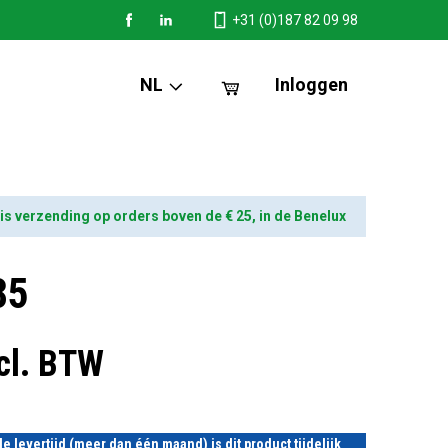
+31 (0)187 82 09 98
NL
Inloggen
is verzending op orders boven de € 25, in de Benelux
85
cl. BTW
evertijd (meer dan één maand) is dit product tijdelijk