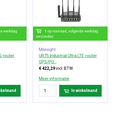
de werkdag
1
op voorraad, volgende werkdag
verzonden
Milesight
G-router
UR75 Industrial Ultra LTE-router
GPS/PO...
€ 422,29
incl. BTW
Meer informatie
inkelmand
In winkelmand