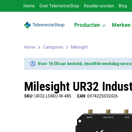
Home
Over TelemetrieShop
Reseller worden
Blog
Producten
Merken
Home
Categories
Milesight
Voor 16:00 uur besteld, dezelfde werkdag verz
Milesight UR32 Indust
SKU:
UR32-L04EU-W-485
EAN:
6974225032426