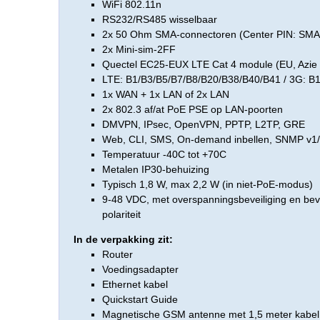
WiFi 802.11n
RS232/RS485 wisselbaar
2x 50 Ohm SMA-connectoren (Center PIN: SMA
2x Mini-sim-2FF
Quectel EC25-EUX LTE Cat 4 module (EU, Azie e
LTE: B1/B3/B5/B7/B8/B20/B38/B40/B41 / 3G: B
1x WAN + 1x LAN of 2x LAN
2x 802.3 af/at PoE PSE op LAN-poorten
DMVPN, IPsec, OpenVPN, PPTP, L2TP, GRE
Web, CLI, SMS, On-demand inbellen, SNMP v1/
Temperatuur -40C tot +70C
Metalen IP30-behuizing
Typisch 1,8 W, max 2,2 W (in niet-PoE-modus)
9-48 VDC, met overspanningsbeveiliging en bev
polariteit
In de verpakking zit:
Router
Voedingsadapter
Ethernet kabel
Quickstart Guide
Magnetische GSM antenne met 1,5 meter kabel