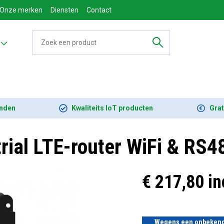
Onze merken
Diensten
Contact
onden
Kwaliteits IoT producten
Grat
rial LTE-router WiFi & RS4
€ 217,80 in
Wegens een onbekende l