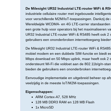
De Milesight UR32 Industrial LTE-router WiFi & RS
industriele cellulaire router met ingebouwde intelligent
voor verschillende M2M/IoT-toepassingen. Dankzij de
Wereldwijde WCDMA- en 4G LTE-carrier standaarden is
een grote hulp voor operators bij het maximaliseren v
UR32 Industrial LTE-router WiFi & RS485 heeft ook 2 s
gebruikers een ononderbroken internettoegang bieden
De Milesight UR32 Industrial LTE-router WiFi & RS485
mobiel modem en een dubbele SIM-functie en biedt e
Mbps download en 50 Mbps uplink, maar heeft ook 2 s
ondersteunt Wi-Fi die voldoet aan de 802.11b/g/n-sta
bieden de gebruikers een ononderbroken internettoeg
Eenvoudige implementatie en uitgebreid beheer op a
veelzijdig in de meeste IoT/M2M-toepassingen.
Eigenschappen:
ARM Cortex-A7, 528 MHz
128 MB DDR3 RAM en 128 MB Flash
1x MicroSD