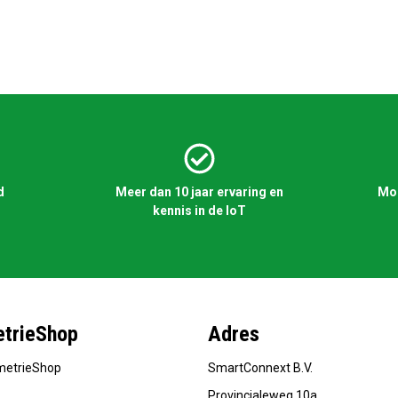
d
Meer dan 10 jaar ervaring en
Mog
kennis in de IoT
trieShop
Adres
metrieShop
SmartConnext B.V.
Provincialeweg 10a