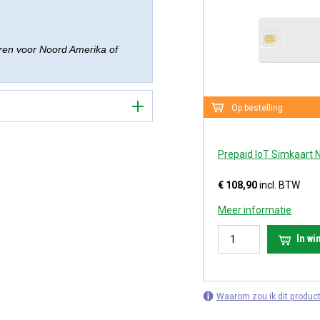
eren voor Noord Amerika of
Op bestelling
Prepaid IoT Simkaart N
€ 108,90
incl. BTW
Meer informatie
In w
Waarom zou ik dit product