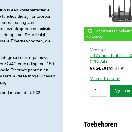
485
is een kosteneffectieve
e functies die zijn ontworpen
 ondersteuning van
 deze drop-in-connectiviteit
3
op voorraad, volgen
an de uptime. De Milesight
verzonden
nelle Ethernet-poorten, die
.
Milesight
UR75 Industrial Ultra 5
 integreert een ingebouwd
GPS/WiFi
en 3G/4G verbinding met 150
€ 664,29
incl. BTW
nelle Ethernet-poorten en
ndaard. Al deze mogelijkheden
Meer informatie
ang.
In w
fstand maken de UR32
Toebehoren