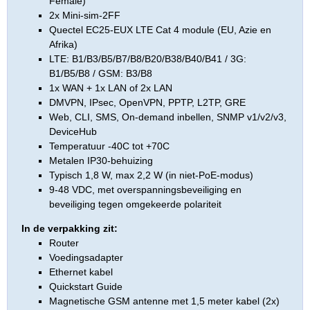
Female)
2x Mini-sim-2FF
Quectel EC25-EUX LTE Cat 4 module (EU, Azie en
Afrika)
LTE: B1/B3/B5/B7/B8/B20/B38/B40/B41 / 3G:
B1/B5/B8 / GSM: B3/B8
1x WAN + 1x LAN of 2x LAN
DMVPN, IPsec, OpenVPN, PPTP, L2TP, GRE
Web, CLI, SMS, On-demand inbellen, SNMP v1/v2/v3,
DeviceHub
Temperatuur -40C tot +70C
Metalen IP30-behuizing
Typisch 1,8 W, max 2,2 W (in niet-PoE-modus)
9-48 VDC, met overspanningsbeveiliging en
beveiliging tegen omgekeerde polariteit
In de verpakking zit:
Router
Voedingsadapter
Ethernet kabel
Quickstart Guide
Magnetische GSM antenne met 1,5 meter kabel (2x)