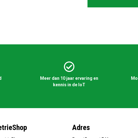
d
Meer dan 10 jaar ervaring en
Mog
kennis in de IoT
trieShop
Adres