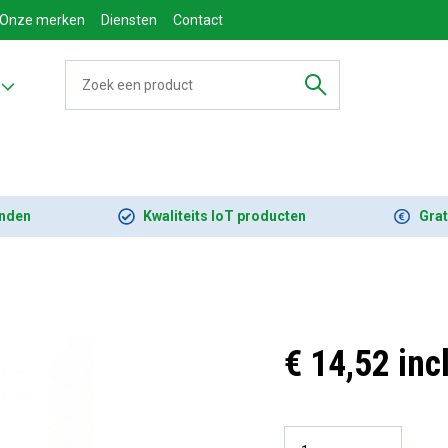
Onze merken
Diensten
Contact
onden
Kwaliteits IoT producten
Grat
€ 14,52 inc