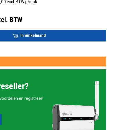
,00 excl. BTW p/stuk
xcl. BTW
In winkelmand
reseller?
 voordelen en registreer!