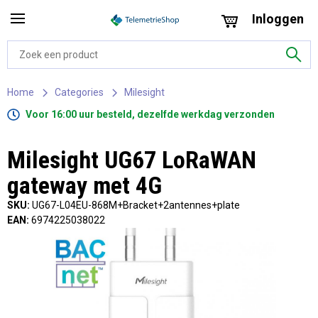
Inloggen
Home
Categories
Milesight
Voor 16:00 uur besteld, dezelfde werkdag verzonden
Milesight UG67 LoRaWAN
gateway met 4G
SKU:
UG67-L04EU-868M+Bracket+2antennes+plate
EAN:
6974225038022