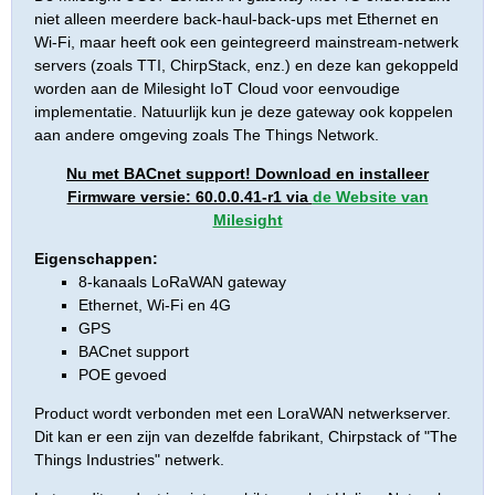
niet alleen meerdere back-haul-back-ups met Ethernet en
Wi-Fi, maar heeft ook een geintegreerd mainstream-netwerk
servers (zoals TTI, ChirpStack, enz.) en deze kan gekoppeld
worden aan de Milesight IoT Cloud voor eenvoudige
implementatie. Natuurlijk kun je deze gateway ook koppelen
aan andere omgeving zoals The Things Network.
Nu met BACnet support! Download en installeer
Firmware versie: 60.0.0.41-r1 via
de Website van
Milesight
Eigenschappen:
8-kanaals LoRaWAN gateway
Ethernet, Wi-Fi en 4G
GPS
BACnet support
POE gevoed
Product wordt verbonden met een LoraWAN netwerkserver.
Dit kan er een zijn van dezelfde fabrikant, Chirpstack of "The
Things Industries" netwerk.